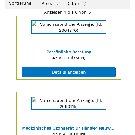
Sortierung:
Preis
Datum
Anzeigen 1 bis 6 von 6
Details
der
Anzeige
2064770
anzeigen
|
Titel:
Persönliche Beratung
Info:
Postleitzahl:
Ort:
47053
Duisburg
(ID: 2064770)
Details anzeigen
Details
der
Anzeige
2060115
anzeigen
|
Titel:
Medizinisches Ozongerät Dr Hänsler Neuwertig
Info:
Postleitzahl:
Ort:
47059
Duisburg