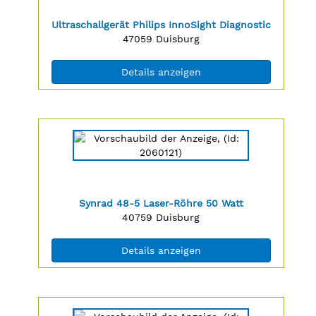
anzeigen
|
Titel:
Ultraschallgerät Philips InnoSight Diagnostic
Info:
Postleitzahl:
Ort:
47059
Duisburg
(ID: 2060120)
Details anzeigen
Details
der
Anzeige
2060121
anzeigen
|
Titel:
Synrad 48-5 Laser-Röhre 50 Watt
Info:
Postleitzahl:
Ort:
40759
Duisburg
(ID: 2060121)
Details anzeigen
Details