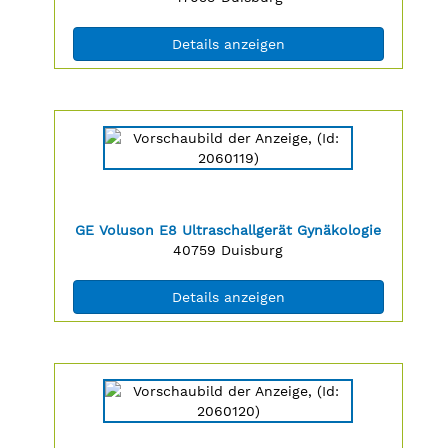
(ID: 2060115)
Details anzeigen
Details
der
Anzeige
2060119
anzeigen
|
Titel:
GE Voluson E8 Ultraschallgerät Gynäkologie
Info:
Postleitzahl:
Ort:
40759
Duisburg
(ID: 2060119)
Details anzeigen
Details
der
Anzeige
2060120