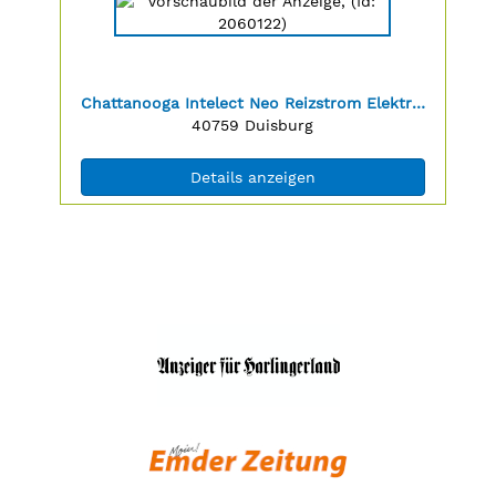
der
Anzeige
2060122
anzeigen
|
Titel:
Chattanooga Intelect Neo Reizstrom Elektrotherapiegerät
Info:
Postleitzahl:
Ort:
40759
Duisburg
(ID: 2060122)
Details anzeigen