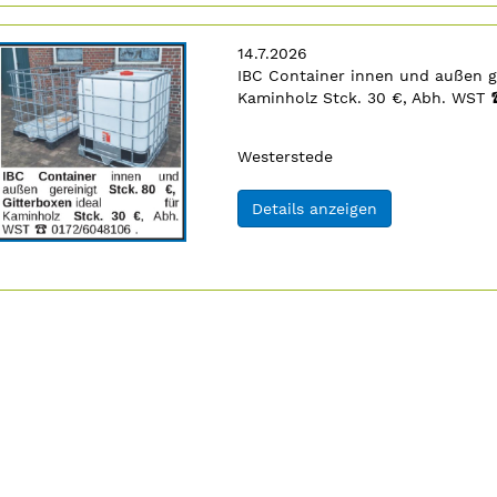
Erscheinungsdatum:
14.7.2026
Anzeigentext:
IBC Container innen und außen ge
Kaminholz Stck. 30 €, Abh. WST
n
Ort:
Westerstede
(ID: 2060184)
Details anzeigen