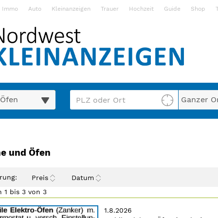
Immo
Auto
Kleinanzeigen
Trauer
Hochzeit
Guide
Shop
PLZ/Ort
Umgebungs
en Übersicht
:
e und Öfen
+Tab zurück). Drücken Sie die Eingabetaste, um Unterkategorien 
rung:
Preis
Datum
 1 bis 3 von 3
Erscheinungsdatum:
1.8.2026