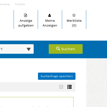
Termine
Tickets
Anzeige
Meine
Merkliste
aufgeben
Anzeigen
(0)
suche (km)
Suchen
Suchanfrage speichern
ein- oder auszuklappen und Links zu öffnen. Mit Pfeil rechts kl
Zur
Zur
Kachelansicht
Listenansicht
wechseln
wechseln