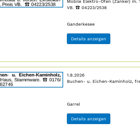
Anzeigentext:
Mobile Elektro-Öfen (Zanker) m. T
VB.
‡
04223/2538
4
n
Ort:
Ganderkesee
(ID: 2064534)
Details anzeigen
Erscheinungsdatum:
1.8.2026
Anzeigentext:
Buchen- u. Eichen-Kaminholz, f
n
Ort:
Garrel
(ID: 2064551)
Details anzeigen