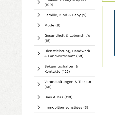
>
n
r
&
Anzeigen
(109
)
Details
-
t
G
der
>
e
a
Anzeigen
Familie, Kind & Baby
(2
)
Anzeige
n
r
2060184
-
t
Anzeigen
Mode
(8
)
anzeige
>
e
|
n
Gesundheit & Lebenshilfe
Info:
Anzeigen
-
(15
)
>
Dienstleistung, Handwerk
Anzeigen
& Landwirtschaft
(68
)
Bekanntschaften &
Anzeigen
Kontakte
(125
)
Veranstaltungen & Tickets
Anzeigen
(66
)
Anzeigen
Dies & Das
(118
)
Anzeigen
Immobilien sonstiges
(3
)