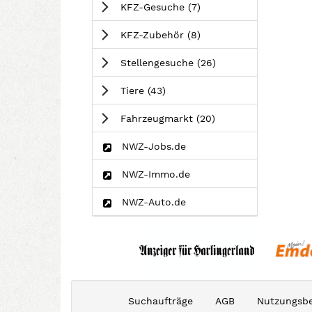
Anzeigen
KFZ-Gesuche
(7
)
Anzeigen
KFZ-Zubehör
(8
)
Anzeigen
Stellengesuche
(26
)
Anzeigen
Tiere
(43
)
Anzeigen
Fahrzeugmarkt
(20
)
NWZ-Jobs.de
NWZ-Immo.de
NWZ-Auto.de
Suchaufträge
AGB
Nutzungsb