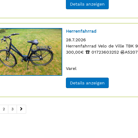
(ID: 2062404)
Details anzeigen
Titel:
Herrenfahrrad
Erscheinungsdatum:
28.7.2026
5
Anzeigentext:
Herrenfahrrad Velo de Ville TBK 
n
300,00€
‡
01723603252
¬
A5207
Ort:
Varel
(ID: 2062405)
Details anzeigen
2
3