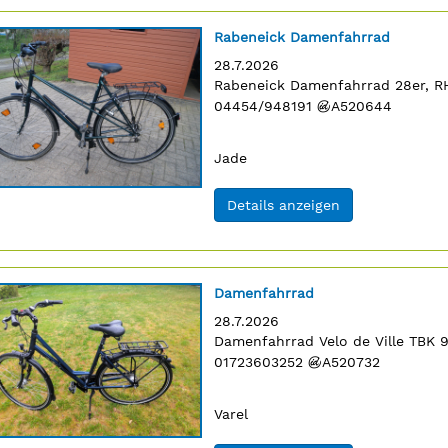
Titel:
Rabeneick Damenfahrrad
Erscheinungsdatum:
28.7.2026
Anzeigentext:
Rabeneick Damenfahrrad 28er, R
n
04454/948191
¬
A520644
Ort:
Jade
(ID: 2061848)
Details anzeigen
Titel:
Damenfahrrad
Erscheinungsdatum:
28.7.2026
4
Anzeigentext:
Damenfahrrad Velo de Ville TBK 
n
01723603252
¬
A520732
Ort:
Varel