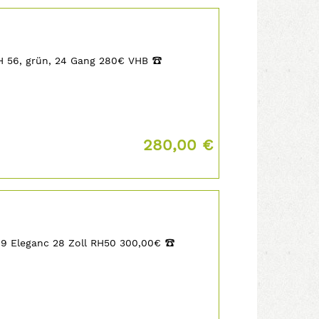
H 56, grün, 24 Gang 280€ VHB
‡
Preis:
280,00 €
99 Eleganc 28 Zoll RH50 300,00€
‡