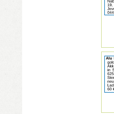
206450
anzeige
|
Info:
Details
der
Anzeige
206456
anzeige
|
Info: