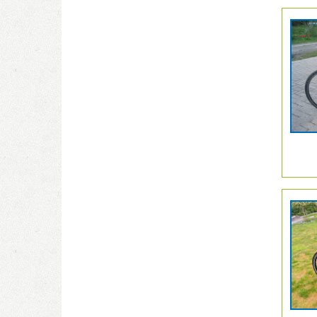
Details
der
Anzeige
2061848
anzeige
|
Info:
Details
der
Anzeige
206240
anzeige
|
Info: