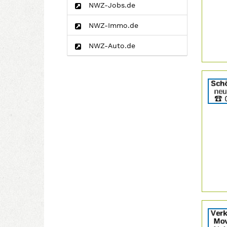
NWZ-Jobs.de
Info:
NWZ-Immo.de
NWZ-Auto.de
Details
der
Anzeige
206485
anzeige
|
Info:
Details
der
Anzeige