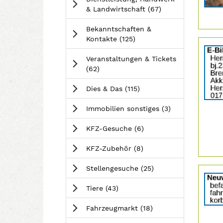
>
t
o
S
b
o
Anzeigen
& Landwirtschaft
(67
)
-
r
p
y
b
>
t
o
&
b
Bekanntschaften &
-
r
S
y
Anzeigen
Kontakte
(125
)
Details
>
t
p
&
der
-
o
S
Veranstaltungen & Tickets
Anzeige
>
r
p
Anzeigen
(62
)
2064821
t
o
anzeige
-
r
Anzeigen
Dies & Das
(115
)
|
>
t
Info:
-
Anzeigen
Immobilien sonstiges
(3
)
>
Anzeigen
KFZ-Gesuche
(6
)
Anzeigen
KFZ-Zubehör
(8
)
Anzeigen
Stellengesuche
(25
)
Details
der
Anzeigen
Tiere
(43
)
Anzeige
206484
Anzeigen
Fahrzeugmarkt
(18
)
anzeige
|