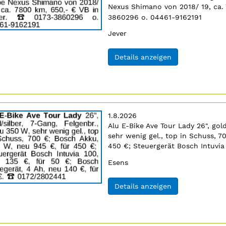
Nexus Shimano von 2018/ 19, ca. 
6
3860296 o. 04461-9162191
n
Ort:
Jever
(ID: 2064506)
Details anzeigen
Erscheinungsdatum:
1.8.2026
Anzeigentext:
Alu E-Bike Ave Tour Lady 26", gold
sehr wenig gel., top in Schuss, 7
4
450 €; Steuergerät Bosch Intuvia
n
Ladegerät, 4 Ah, neu 140 €, für 60
Ort:
Esens
(ID: 2064564)
Details anzeigen