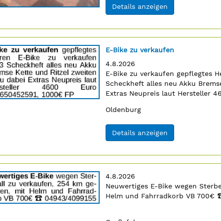
(ID: 2063536)
Details anzeigen
Titel:
E-Bike zu verkaufen
Erscheinungsdatum:
4.8.2026
Anzeigentext:
E-Bike zu verkaufen gepflegtes H
n
Scheckheft alles neu Akku Bremse
Extras Neupreis laut Hersteller
Ort:
Oldenburg
(ID: 2064821)
Details anzeigen
Erscheinungsdatum:
4.8.2026
Anzeigentext:
Neuwertiges E-Bike wegen Sterbef
Helm und Fahrradkorb VB 700€
4
n