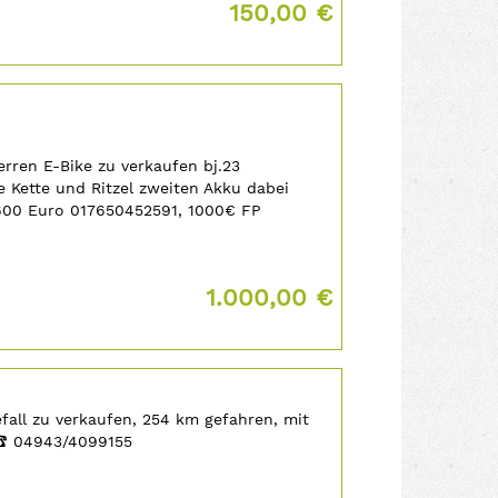
Preis:
150,00 €
erren E-Bike zu verkaufen bj.23
 Kette und Ritzel zweiten Akku dabei
 4600 Euro 017650452591, 1000€ FP
Preis:
1.000,00 €
all zu verkaufen, 254 km gefahren, mit
‡
04943/4099155