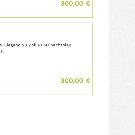
Preis:
300,00 €
99 Eleganc 28 Zoll RH50 nachtblau
33
Preis:
300,00 €