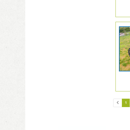
Details
der
Anzeige
206240
anzeige
|
Info:
1