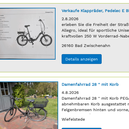
Titel:
Verkaufe Klappräder, Pedelec E 
Erscheinungsdatum:
2.8.2026
Anzeigentext:
erleben Sie die Freiheit der Str
n
Allegro, ideal für sportliche Uni
kraftvollen 250 W Vorderrad-Nab
Lithium-Ionen-Akku, bietet dieses
Postleitzahl:
Ort:
26160
Bad Zwischenahn
(ID: 2064740)
Details anzeigen
Titel:
Damenfahrrad 28 " mit Korb
Erscheinungsdatum:
4.8.2026
Anzeigentext:
Damenfahrrad 28 " mit Korb PEG
n
abnehmbaren Korb ausgestattet m
Felgenbremsen hinten und vorne,
50, 150€ VB.
‡
04402/69806
Ort:
Wiefelstede