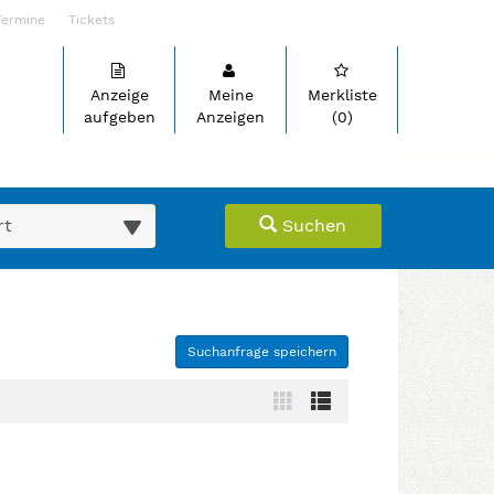
Termine
Tickets
Anzeige
Meine
Merkliste
aufgeben
Anzeigen
(0)
suche (km)
Suchen
Suchanfrage speichern
ein- oder auszuklappen und Links zu öffnen. Mit Pfeil rechts kl
Zur
Zur
Kachelansicht
Listenansicht
wechseln
wechseln