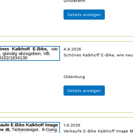
Ort:
Großefehn
(ID: 2064844)
Details anzeigen
Erscheinungsdatum:
4.8.2026
Anzeigentext:
Schönes Kalkhoff E-Bike, wie neu
7
n
Ort:
Oldenburg
(ID: 2064857)
Details anzeigen
Erscheinungsdatum:
1.8.2026
Anzeigentext:
Verkaufe E-Bike Kalkhoff Image Mo