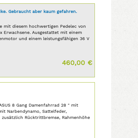
Bike. Gebraucht aber kaum gefahren.
aße mit diesem hochwertigen Pedelec von
sex Erwachsene. Ausgestattet mit einem
enmotor und einem leistungsfähigen 36 V
...
Preis:
460,00 €
ASUS 8 Gang Damenfahrrad 28 " mit
it Narbendynamo, Sattelfeder,
 zusätzlich Rücktrittbremse, Rahmenhöhe