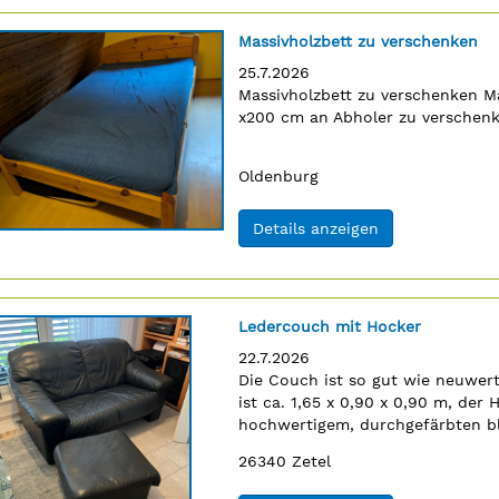
Titel:
Massivholzbett zu verschenken
Erscheinungsdatum:
25.7.2026
0
Anzeigentext:
Massivholzbett zu verschenken M
n
x200 cm an Abholer zu verschen
Ort:
Oldenburg
(ID: 2062800)
Details anzeigen
Titel:
Ledercouch mit Hocker
Erscheinungsdatum:
22.7.2026
Anzeigentext:
Die Couch ist so gut wie neuwert
n
ist ca. 1,65 x 0,90 x 0,90 m, der 
hochwertigem, durchgefärbten bl
Couch. Die Kopfteile sind verstellb
Postleitzahl:
Ort:
26340
Zetel