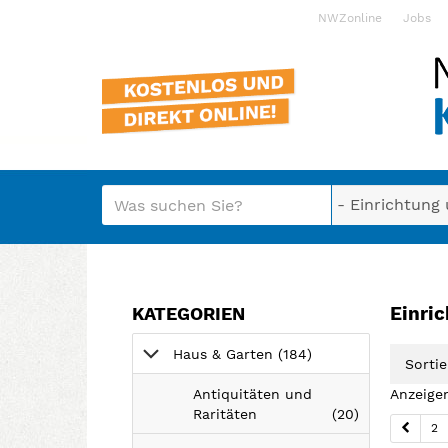
NWZonline
Jobs
Startseite
Startseite
Meldungsbereich für Such- und Filterstatus
Suchbegriff
Alle Kategorien
Kategorien & Anzeig
Rubrik
Einric
KATEGORIEN
Bedienhinweis: Navigieren Sie mit Tab (Shift
Anzeigen
Haus & Garten
(184
)
Sortie
H
Antiquitäten und
Anzeigen
a
Anzeigen
Raritäten
(20
)
2
u