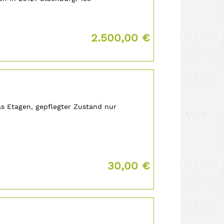
Preis:
2.500,00 €
as Etagen, gepflegter Zustand nur
Preis:
30,00 €