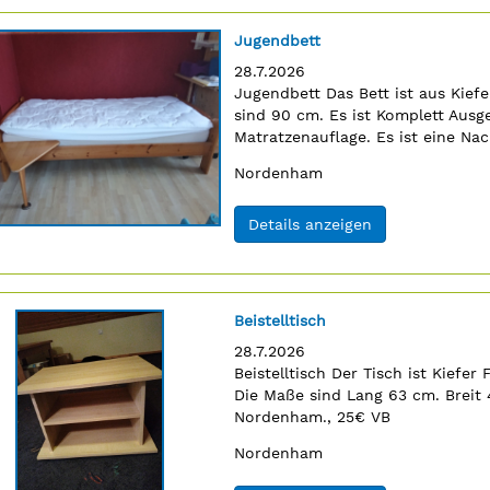
Titel:
Jugendbett
Erscheinungsdatum:
28.7.2026
Anzeigentext:
Jugendbett Das Bett ist aus Kief
n
sind 90 cm. Es ist Komplett Ausg
Matratzenauflage. Es ist eine Na
Personen Abgeholt Werden. Tele
Ort:
Nordenham
(ID: 2063292)
Details anzeigen
Titel:
Beistelltisch
Erscheinungsdatum:
28.7.2026
Anzeigentext:
Beistelltisch Der Tisch ist Kiefer 
n
Die Maße sind Lang 63 cm. Breit
Nordenham., 25€ VB
Ort:
Nordenham