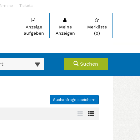
Termine
Tickets
Anzeige
Meine
Merkliste
aufgeben
Anzeigen
(0)
suche (km)
Suchen
Suchanfrage speichern
ein- oder auszuklappen und Links zu öffnen. Mit Pfeil rechts kl
Zur
Zur
Kachelansicht
Listenansicht
wechseln
wechseln