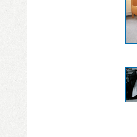
2063157
anzeige
|
Info:
Details
der
Anzeige
2063159
anzeige
|
Info: