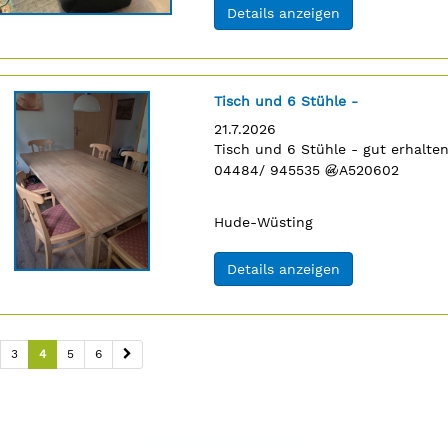
(ID: 2061861)
Details anzeigen
Titel:
Tisch und 6 Stühle -
Erscheinungsdatum:
21.7.2026
Anzeigentext:
Tisch und 6 Stühle - gut erhalte
n
04484/ 945535
¬
A520602
Ort:
Hude-Wüsting
(ID: 2061540)
Details anzeigen
3
4
5
6