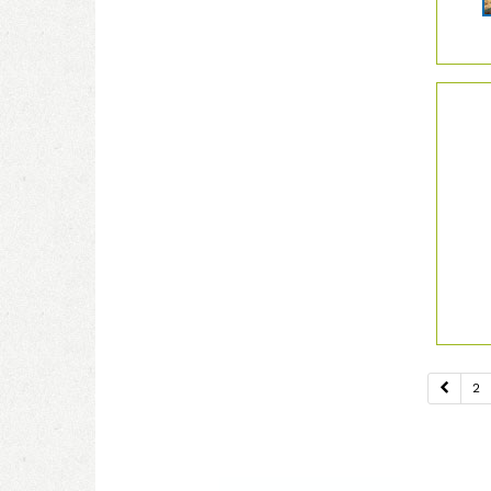
Details
der
Anzeige
2061540
anzeige
|
Info:
2