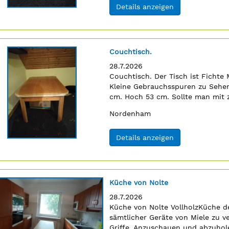
(ID: 2063293)
Details anzeigen
Titel:
Couchtisch.
Erscheinungsdatum:
28.7.2026
4
Anzeigentext:
Couchtisch. Der Tisch ist Fichte 
n
Kleine Gebrauchsspuren zu Sehen
cm. Hoch 53 cm. Sollte man mit 
04731/80740. Nordenham., 45€ V
Ort:
Nordenham
(ID: 2063294)
Details anzeigen
Titel:
Küche von Nolte
Erscheinungsdatum:
28.7.2026
Anzeigentext:
Küche von Nolte VollholzKüche der
n
sämtlicher Geräte von Miele zu v
Griffe. Anzuschauen und abzuhole