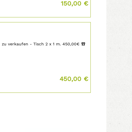
Preis:
150,00 €
n zu verkaufen - Tisch 2 x 1 m. 450,00€
‡
Preis:
450,00 €