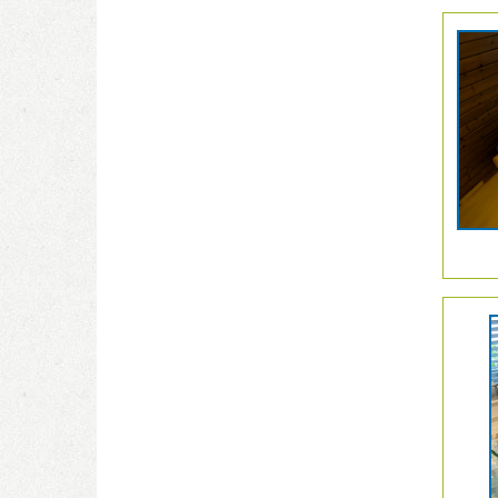
Details
der
Anzeige
206280
anzeige
|
Info:
Details
der
Anzeige
2061861
anzeige
|
Info: