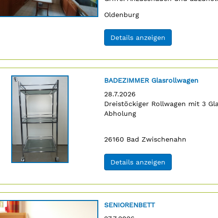
0176/97691510., 2500€, VB
Ort:
Oldenburg
(ID: 2063297)
Details anzeigen
Titel:
BADEZIMMER Glasrollwagen
Erscheinungsdatum:
28.7.2026
Anzeigentext:
Dreistöckiger Rollwagen mit 3 Gl
n
Abholung
Postleitzahl:
Ort:
26160
Bad Zwischenahn
(ID: 2063323)
Details anzeigen
Titel:
SENIORENBETT