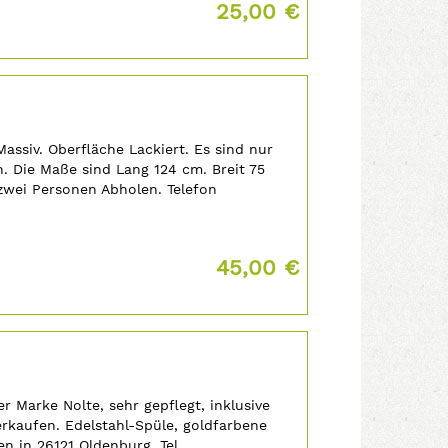
Preis:
25,00 €
Massiv. Oberfläche Lackiert. Es sind nur
. Die Maße sind Lang 124 cm. Breit 75
zwei Personen Abholen. Telefon
B
Preis:
45,00 €
 Marke Nolte, sehr gepflegt, inklusive
erkaufen. Edelstahl-Spüle, goldfarbene
n in 26121 Oldenburg. Tel.