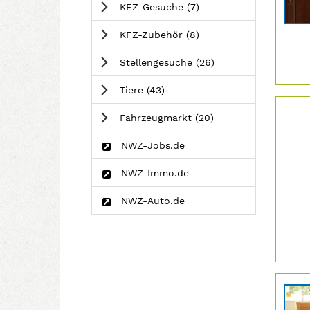
Anzeigen
KFZ-Gesuche
(7
)
Info:
Anzeigen
KFZ-Zubehör
(8
)
Anzeigen
Stellengesuche
(26
)
Anzeigen
Tiere
(43
)
Details
der
Anzeigen
Fahrzeugmarkt
(20
)
Anzeige
2063323
NWZ-Jobs.de
anzeige
|
NWZ-Immo.de
Info:
NWZ-Auto.de
Details
der
Anzeige