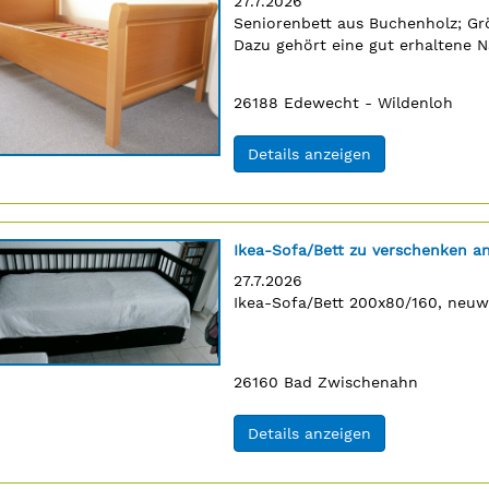
Erscheinungsdatum:
27.7.2026
Anzeigentext:
Seniorenbett aus Buchenholz; Grö
n
Dazu gehört eine gut erhaltene N
Postleitzahl:
Ort:
26188
Edewecht - Wildenloh
(ID: 2063157)
Details anzeigen
Titel:
Ikea-Sofa/Bett zu verschenken an
Erscheinungsdatum:
27.7.2026
Anzeigentext:
Ikea-Sofa/Bett 200x80/160, neuw
n
Postleitzahl:
Ort:
26160
Bad Zwischenahn
(ID: 2063159)
Details anzeigen