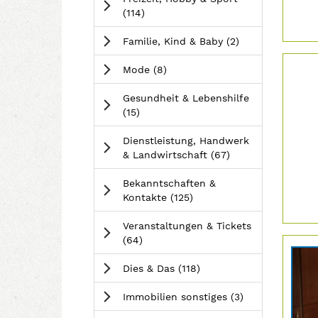
>
n
r
&
Anzeigen
(114
)
-
t
G
>
e
a
Anzeigen
Familie, Kind & Baby
(2
)
n
r
Details
-
t
Anzeigen
Mode
(8
)
der
>
e
Anzeige
n
Gesundheit & Lebenshilfe
206329
Anzeigen
-
(15
)
anzeige
>
|
Dienstleistung, Handwerk
Info:
Anzeigen
& Landwirtschaft
(67
)
Bekanntschaften &
Anzeigen
Kontakte
(125
)
Veranstaltungen & Tickets
Anzeigen
(64
)
Details
der
Anzeigen
Dies & Das
(118
)
Anzeige
2063297
Anzeigen
Immobilien sonstiges
(3
)
anzeige
|