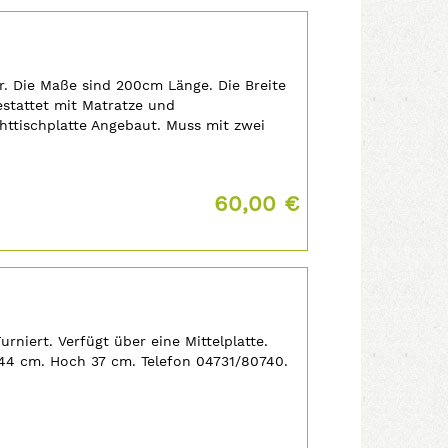
er. Die Maße sind 200cm Länge. Die Breite
estattet mit Matratze und
chttischplatte Angebaut. Muss mit zwei
fonnummer 04731/80740...
Preis:
60,00 €
Furniert. Verfügt über eine Mittelplatte.
 44 cm. Hoch 37 cm. Telefon 04731/80740.